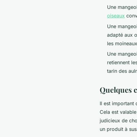
Une mangeoir
oiseaux
convi
Une mangeoire
adapté aux o
les moineaux
Une mangeoir
retiennent les
tarin des aul
Quelques c
Il est importan
Cela est valable
judicieux de ch
un produit à su