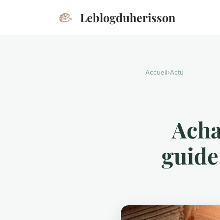
Leblogduherisson
Accueil
›
Actu
Acha
guide