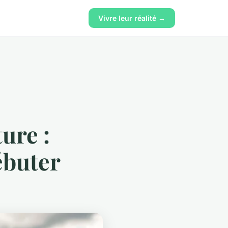
Vivre leur réalité →
ure :
ébuter