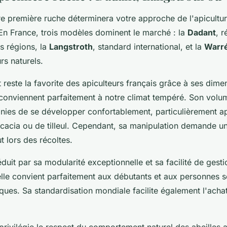
re première ruche déterminera votre approche de l'apicultur
 En France, trois modèles dominent le marché : la
Dadant
, 
s régions, la
Langstroth
, standard international, et la
Warr
rs naturels.
reste la favorite des apiculteurs français grâce à ses dime
conviennent parfaitement à notre climat tempéré. Son volu
nies de se développer confortablement, particulièrement ap
acacia ou de tilleul. Cependant, sa manipulation demande un
t lors des récoltes.
duit par sa modularité exceptionnelle et sa facilité de gesti
lle convient parfaitement aux débutants et aux personnes so
iques. Sa standardisation mondiale facilite également l'acha
privilégie le respect du comportement naturel des abeilles 