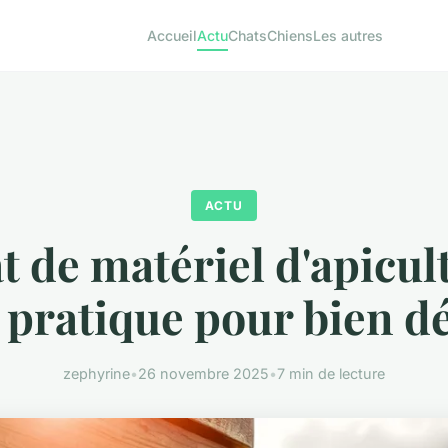
Accueil
Actu
Chats
Chiens
Les autres
ACTU
t de matériel d'apicult
 pratique pour bien d
zephyrine
•
26 novembre 2025
•
7 min de lecture