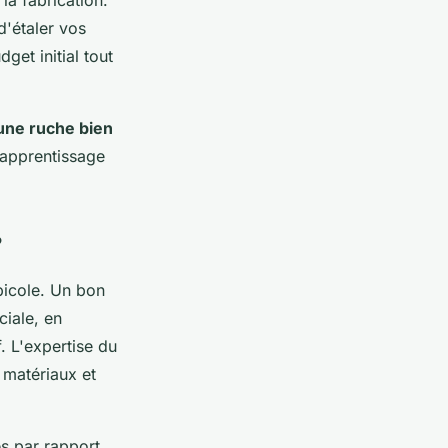
d'étaler vos
et initial tout
une ruche bien
 apprentissage
?
picole. Un bon
iale, en
f. L'expertise du
s matériaux et
s par rapport