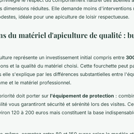
es dimensions réduites. Elle demande moins d'interventions 
destes, idéale pour une apiculture de loisir respectueuse.
ns du matériel d'apiculture de qualité : b
lture représente un investissement initial compris entre
300
ons et la qualité du matériel choisi. Cette fourchette peut pa
 elle s'explique par les différences substantielles entre l'é
me et le matériel professionnel.
riorité doit porter sur
l'équipement de protection
: combin
ité vous garantiront sécurité et sérénité lors des visites. C
viron 120 à 200 euros mais constituent la base indispensabl
le-même, comptez entre 80 et 150 euros selon le modèle et 