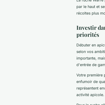
par le haut et s
récoltes plus mo
Investir da
priorités
Débuter en apicu
selon vos ambiti
importante, mais
d'entrée de gam
Votre première p
enfumoir de qual
représentent en
activité apicole.
Pour la ruche el