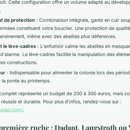
 toit. Cette configuration offre un volume adapté au dévelo
.
t de protection
: Combinaison intégrale, gants en cuir soup
ermées constituent votre bouclier. Une protection de quali
 sereinement, même avec des abeilles plus défensives.
t le lève-cadres
: L'enfumoir calme les abeilles en masquan
'alarme. Le lève-cadres facilite la manipulation des éléme
les constructions.
eur
: Indispensable pour alimenter la colonie lors des périod
r la ponte au printemps.
omplet représente un budget de 200 à 300 euros, mais con
 réussie et durable. Pour plus d'infos, rendez-vous sur :
urapi.com/
.
 première ruche : Dadant, Langstroth ou