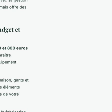
mais offre des
udget et
 et 800 euros
raître
quipement
aison, gants et
es éléments
e de votre
la fabrication.