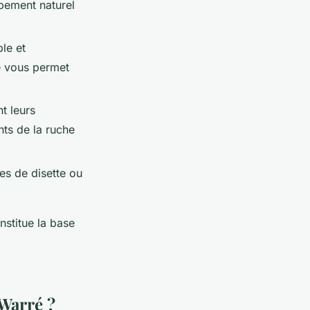
ppement naturel
le et
té vous permet
t leurs
nts de la ruche
es de disette ou
stitue la base
 Warré ?