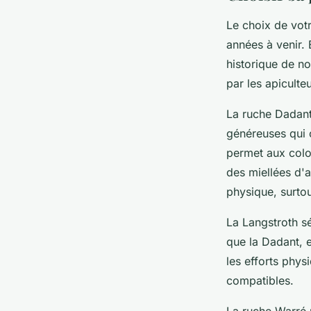
Le choix de vot
années à venir.
historique de no
par les apiculteu
La ruche Dadant 
généreuses qui 
permet aux colo
des miellées d'
physique, surtou
La Langstroth sé
que la Dadant, e
les efforts phys
compatibles.
La ruche Warré 