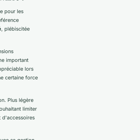
e pour les
référence
é
, plébiscitée
nsions
me important
préciable lors
e certaine force
on. Plus légère
uhaitant limiter
t d'accessoires
avec sa gestion