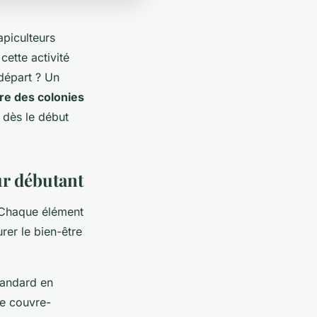
apiculteurs
ette activité
départ ? Un
re des colonies
é dès le début
ur débutant
 Chaque élément
rer le bien-être
tandard en
le couvre-