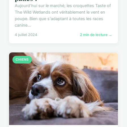
Aujourd'hui sur le marché, les croquettes Taste of
The Wild Wetlands ont véritablement le vent en
poupe. Bien que s'adaptant à toutes les races
canine...
4 juillet 2024
2 min de lecture →
CHIENS