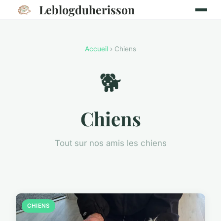
Leblogduherisson
Accueil
› Chiens
🐕
Chiens
Tout sur nos amis les chiens
CHIENS